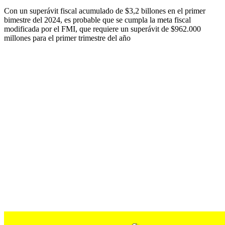
Con un superávit fiscal acumulado de $3,2 billones en el primer
bimestre del 2024, es probable que se cumpla la meta fiscal
modificada por el FMI, que requiere un superávit de $962.000
millones para el primer trimestre del año
Navegación
Anterior:
Audio – Editorial
Siguiente:
El paso de la tormenta en la Región.
de
entradas
Más historias