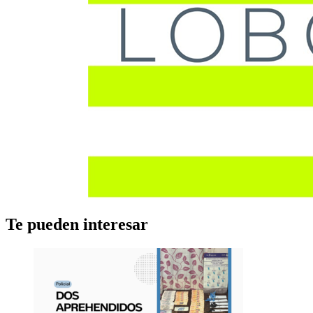
Te pueden interesar
Policiales
Aprehendieron a dos personas en Empalme Lobos e
investigan presunta comercialización de
estupefacientes
8 agosto, 2026
0