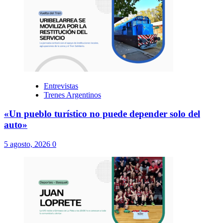
5 agosto, 2026
0
Deportes
Entrevistas
«Estamos pasando un momento hermoso e
inolvidable»
5 agosto, 2026
0
Inicio
Secciones
FARMACIAS DE TURNO
Contacto