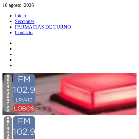
Saltar
10 agosto, 2026
al
Inicio
contenido
Secciones
FARMACIAS DE TURNO
Contacto
YouTube
Instagram
FBK
X
Twitch
Menú
primario