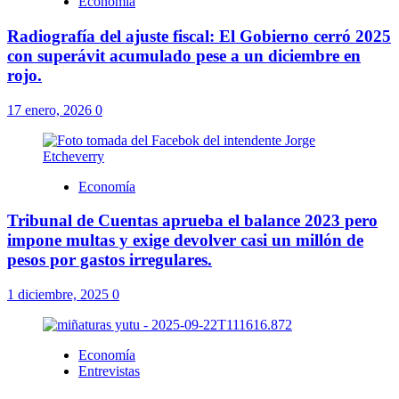
pesos por gastos irregulares.
1 diciembre, 2025
0
Economía
Entrevistas
AUDIO – «La incertidumbre se debe a un problema
político del gobierno»
22 septiembre, 2025
0
Deja una respuesta
Tu dirección de correo electrónico no será publicada.
Los campos
obligatorios están marcados con
*
Comentario
*