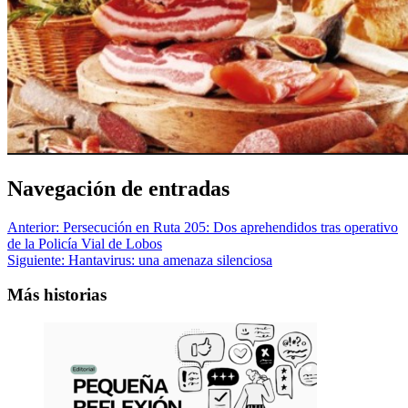
Navegación de entradas
Anterior:
Persecución en Ruta 205: Dos aprehendidos tras operativo
de la Policía Vial de Lobos
Siguiente:
Hantavirus: una amenaza silenciosa
Más historias