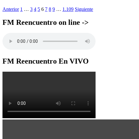
Anterior
1
…
3
4
5
6
7
8
9
…
1.109
Siguiente
FM Reencuentro on line ->
FM Reencuentro En VIVO