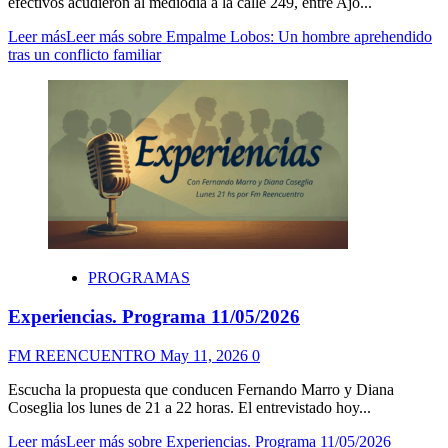
efectivos acudieron al mediodía a la calle 249, entre Ajo...
Leer más
Leer más sobre Empalme Lobos: Un hombre aprehendido
tras un conflicto familiar
PROGRAMAS
Experiencias. Programa 11/05/2026
FM REENCUENTRO
May 11, 2026
0
Escucha la propuesta que conducen Fernando Marro y Diana
Coseglia los lunes de 21 a 22 horas. El entrevistado hoy...
Leer más
Leer más sobre Experiencias. Programa 11/05/2026