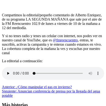
Compartimos la editorial/pequeño comentario de Alberto Enriquez,
de su programa LA SEGUNDA MAÑANA que sale por el aire de
la FM Reencuentro 102.9 de lunes a viernes de 10 de la mañana a
12 del mediodía.
Y si no tenes radio y tenes un celular con internet, nos podes ver en
nuestro canal de YouTube, que es
@fmreencuentro
, entras, te
suscribís, activas la campanita y te enteras cuando estamos en vivo.
La cobertura completa de la mañana la ves y escuchas por nuestro
canal
La editorial a continuación:
Navegación
Anterior:
¿Cómo manipular el gas en invierno?
Siguiente:
Anuncian conferencia de prensa por la llegada del agua
de
potable
entradas
Más historias