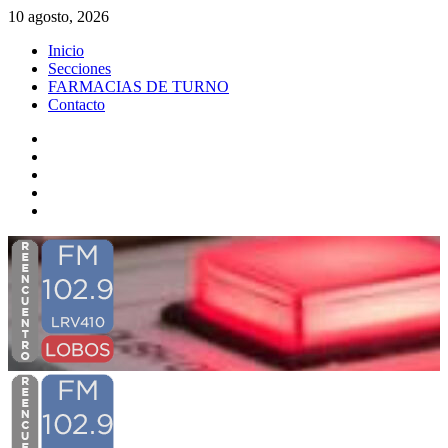
Saltar
10 agosto, 2026
al
Inicio
contenido
Secciones
FARMACIAS DE TURNO
Contacto
YouTube
Instagram
FBK
X
Twitch
Menú
primario