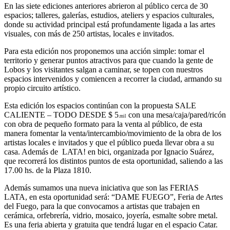
En las siete ediciones anteriores abrieron al público cerca de 30
espacios; talleres, galerías, estudios, ateliers y espacios culturales,
donde su actividad principal está profundamente ligada a las artes
visuales, con más de 250 artistas, locales e invitados.
Para esta edición nos proponemos una acción simple: tomar el
territorio y generar puntos atractivos para que cuando la gente de
Lobos y los visitantes salgan a caminar, se topen con nuestros
espacios intervenidos y comiencen a recorrer la ciudad, armando su
propio circuito artístico.
Esta edición los espacios continúan con la propuesta SALE
CALIENTE – TODO DESDE $ 5
con una mesa/caja/pared/ricón
.mil
con obra de pequeño formato para la venta al público, de esta
manera fomentar la venta/intercambio/movimiento de la obra de los
artistas locales e invitados y que el público pueda llevar obra a su
casa. Además de LATA! en bici, organizada por Ignacio Suárez,
que recorrerá los distintos puntos de esta oportunidad, saliendo a las
17.00 hs. de la Plaza 1810.
Además sumamos una nueva iniciativa que son las FERIAS
LATA, en esta oportunidad será: “DAME FUEGO”, Feria de Artes
del Fuego, para la que convocamos a artistas que trabajen en
cerámica, orfebrería, vidrio, mosaico, joyería, esmalte sobre metal.
Es una feria abierta y gratuita que tendrá lugar en el espacio Catar.