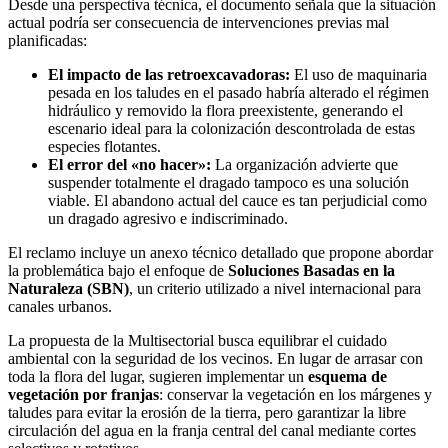
​Desde una perspectiva técnica, el documento señala que la situación
actual podría ser consecuencia de intervenciones previas mal
planificadas:
El impacto de las retroexcavadoras:
El uso de maquinaria
pesada en los taludes en el pasado habría alterado el régimen
hidráulico y removido la flora preexistente, generando el
escenario ideal para la colonización descontrolada de estas
especies flotantes.
El error del «no hacer»:
La organización advierte que
suspender totalmente el dragado tampoco es una solución
viable. El abandono actual del cauce es tan perjudicial como
un dragado agresivo e indiscriminado.
​El reclamo incluye un anexo técnico detallado que propone abordar
la problemática bajo el enfoque de
Soluciones Basadas en la
Naturaleza (SBN)
, un criterio utilizado a nivel internacional para
canales urbanos.
​La propuesta de la Multisectorial busca equilibrar el cuidado
ambiental con la seguridad de los vecinos. En lugar de arrasar con
toda la flora del lugar, sugieren implementar un
esquema de
vegetación por franjas
: conservar la vegetación en los márgenes y
taludes para evitar la erosión de la tierra, pero garantizar la libre
circulación del agua en la franja central del canal mediante cortes