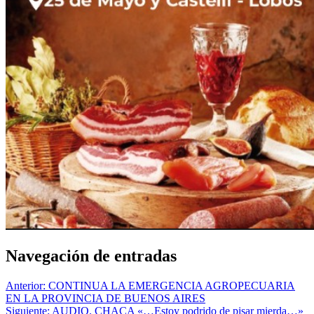
Navegación de entradas
Anterior:
CONTINUA LA EMERGENCIA AGROPECUARIA
EN LA PROVINCIA DE BUENOS AIRES
Siguiente:
AUDIO. CHACA «…Estoy podrido de pisar mierda…»