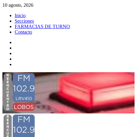
Saltar
10 agosto, 2026
al
Inicio
contenido
Secciones
FARMACIAS DE TURNO
Contacto
YouTube
Instagram
FBK
X
Twitch
Menú
primario