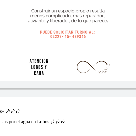
es» 🎶🎶🎶
stas por el agua en Lobos 🎶🎶🎶