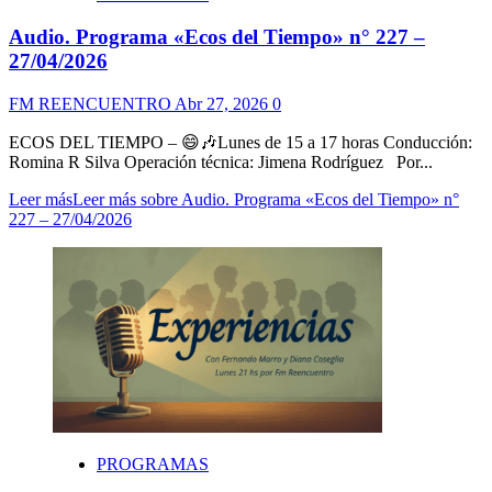
Audio. Programa «Ecos del Tiempo» n° 227 –
27/04/2026
FM REENCUENTRO
Abr 27, 2026
0
ECOS DEL TIEMPO – 😄🎶Lunes de 15 a 17 horas Conducción:
Romina R Silva Operación técnica: Jimena Rodríguez Por...
Leer más
Leer más sobre Audio. Programa «Ecos del Tiempo» n°
227 – 27/04/2026
PROGRAMAS