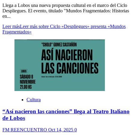
Llega a Lobos una nueva propuesta cultural en el marco del Ciclo
Despliegues. El evento, titulado "Mundos Fragmentados: Historias
en...
Leer más
Leer más sobre Ciclo «Despliegues» presenta «Mundos
Fragmentados»
Cultura
“Así nacieron las canciones” llega al Teatro Italiano
de Lobos
FM REENCUENTRO
Oct 14, 2025
0