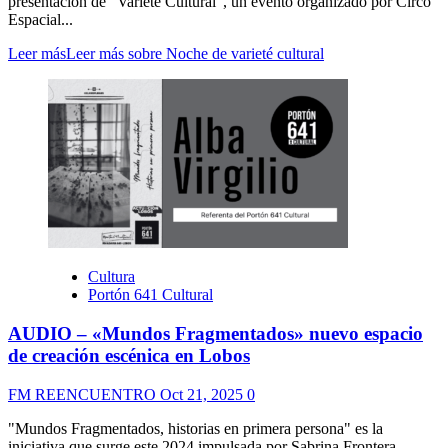
presentación de "Varieté Cultural", un evento organizado por Circo
Espacial...
Leer más
Leer más sobre Noche de varieté cultural
Cultura
Portón 641 Cultural
AUDIO – «Mundos Fragmentados» nuevo espacio
de creación escénica en Lobos
FM REENCUENTRO
Oct 21, 2025
0
"Mundos Fragmentados, historias en primera persona" es la
iniciativa que surge este 2024 impulsada por Sabrina Frontera