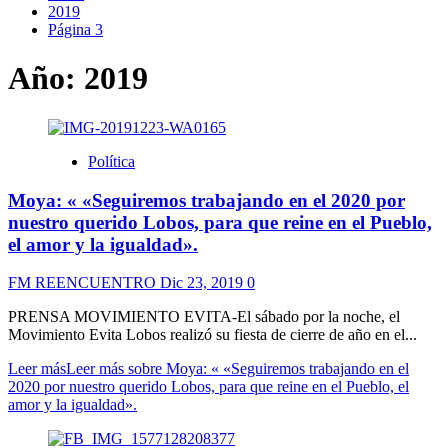
2019
Página 3
Año:
2019
Política
Moya: « «Seguiremos trabajando en el 2020 por
nuestro querido Lobos, para que reine en el Pueblo,
el amor y la igualdad».
FM REENCUENTRO
Dic 23, 2019
0
PRENSA MOVIMIENTO EVITA-El sábado por la noche, el
Movimiento Evita Lobos realizó su fiesta de cierre de año en el...
Leer más
Leer más sobre Moya: « «Seguiremos trabajando en el
2020 por nuestro querido Lobos, para que reine en el Pueblo, el
amor y la igualdad».